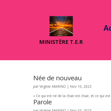
Ac
MINIST
È
RE T.E.R
Née de nouveau
par
Virginie MARINO
|
Nov 10, 2023
« Ce qui est né de la chair est chair, et ce qui est 
Parole
par
Virginie MARINO
|
Nov 10, 2023