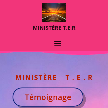
MINIST
È
RE T.E.R
MINIST
È
RE T . E . R
Témoignage