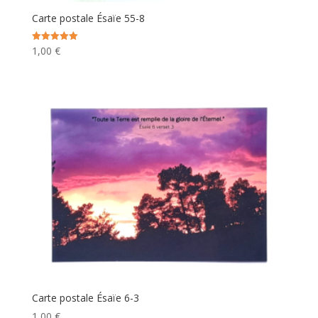
Carte postale Ésaïe 55-8
1,00
€
Note
5.00
sur 5
Carte postale Ésaïe 6-3
1,00
€