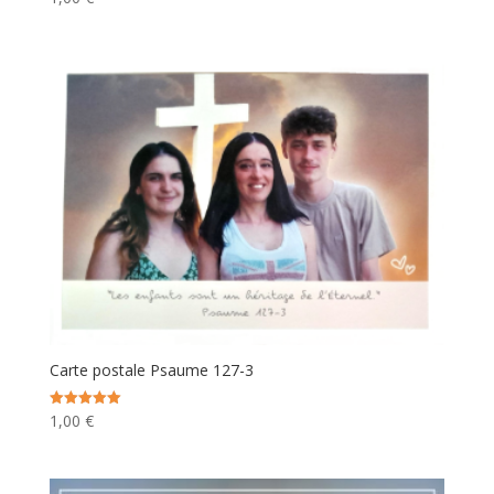
Carte postale Psaume 127-3
1,00
€
Note
5.00
sur 5