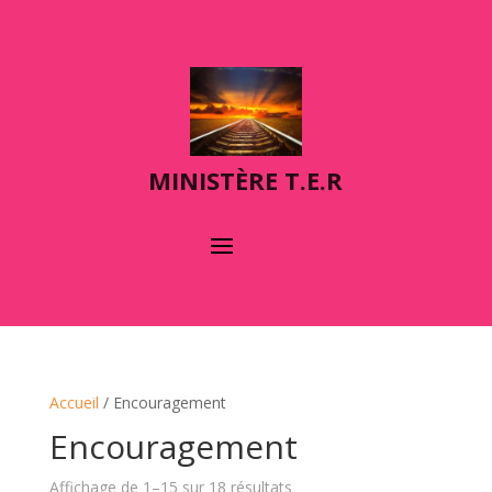
MINIST
È
RE T.E.R
Accueil
/ Encouragement
Encouragement
Affichage de 1–15 sur 18 résultats