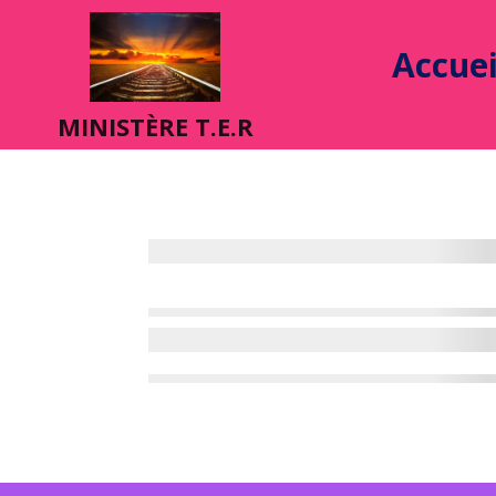
Accuei
MINIST
È
RE T.E.R