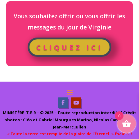
Vous souhaitez offrir ou vous offrir les
messages du jour de Virginie
CLIQUEZ ICI
MINIST
ÈRE
T.E.R – © 2025 – Toute reproduction interdite ! Crédit
0
photos : Cléo et Gabriel Mourgues Marino, Nicolas Cantrelle et
Jean-Marc Julien
« Toute la terre est remplie de la gloire de l’Éternel. » Ésaïe 6-3