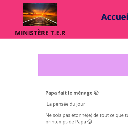
Accuei
MINIST
È
RE T.E.R
Papa fait le ménage
🙂
La pensée du jour
Ne sois pas étonné(e) de tout ce que t
printemps de Papa
🙂