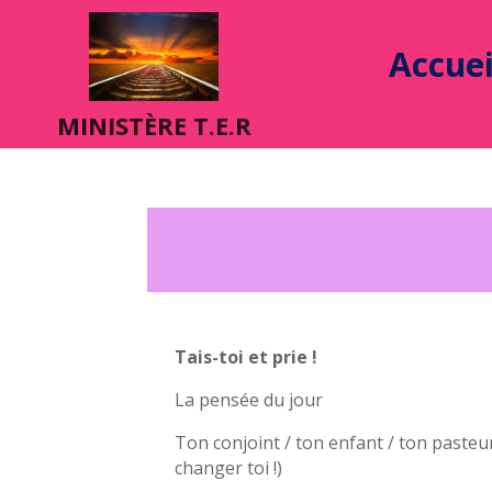
Accuei
MINIST
È
RE T.E.R
Tais-toi et prie !
La pensée du jour
Ton conjoint / ton enfant / ton pasteu
changer toi !)