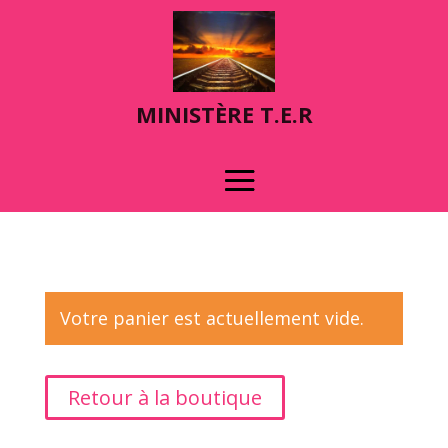
MINIST
È
RE T.E.R
Votre panier est actuellement vide.
Retour à la boutique