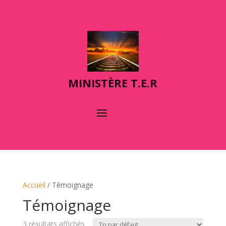
MINIST
È
RE T.E.R
Accueil
/ Témoignage
Témoignage
3 résultats affichés