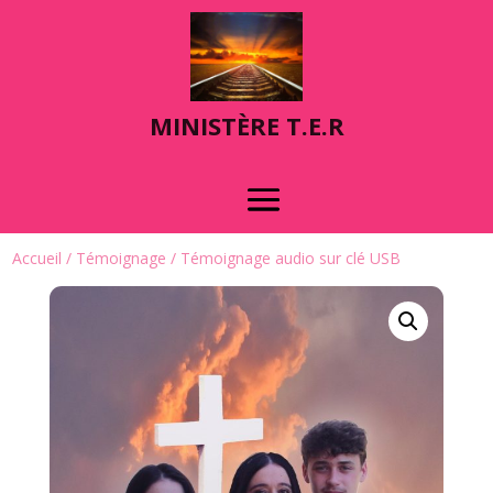
MINIST
È
RE T.E.R
Accueil
/
Témoignage
/ Témoignage audio sur clé USB