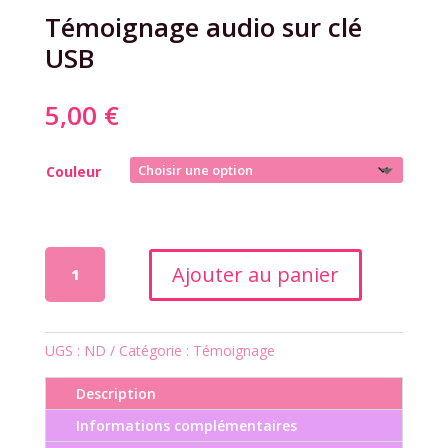
Témoignage audio sur clé
USB
5,00
€
Couleur
quantité
Ajouter au panier
de
Témoignage
audio
sur
UGS :
ND
Catégorie :
Témoignage
clé
Description
USB
Informations complémentaires